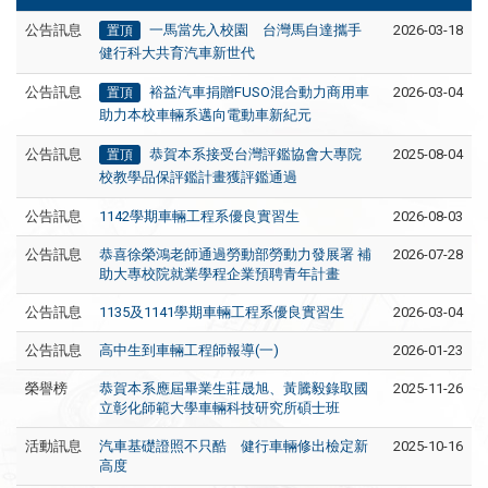
公告訊息
一馬當先入校園 台灣馬自達攜手
2026-03-18
置頂
健行科大共育汽車新世代
公告訊息
裕益汽車捐贈FUSO混合動力商用車
2026-03-04
置頂
助力本校車輛系邁向電動車新紀元
公告訊息
恭賀本系接受台灣評鑑協會大專院
2025-08-04
置頂
校教學品保評鑑計畫獲評鑑通過
公告訊息
1142學期車輛工程系優良實習生
2026-08-03
公告訊息
恭喜徐榮鴻老師通過勞動部勞動力發展署 補
2026-07-28
助大專校院就業學程企業預聘青年計畫
公告訊息
1135及1141學期車輛工程系優良實習生
2026-03-04
公告訊息
高中生到車輛工程師報導(一)
2026-01-23
榮譽榜
恭賀本系應屆畢業生莊晟旭、黃騰毅錄取國
2025-11-26
立彰化師範大學車輛科技研究所碩士班
活動訊息
汽車基礎證照不只酷 健行車輛修出檢定新
2025-10-16
高度