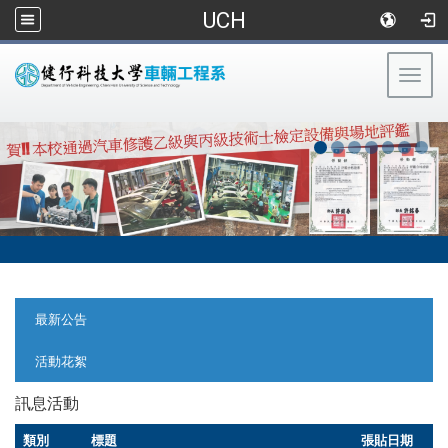
UCH
Togg
navig
:::
:::
最新公告
活動花絮
訊息活動
類別
標題
張貼日期