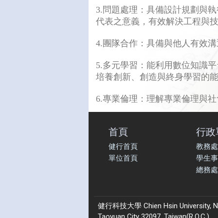
問題處理：具備設計規劃與執
3.
代表之意義，有效解決工程與
團隊合作：具備與他人有效溝
4.
多元學習：能利用數位知識平
5.
培養創新、創造與終身學習的
專業倫理：理解專業倫理與社
6.
首頁
行政
健行首頁
教務處
單位首頁
學生事
總務處
健行科技大學 Chien Hsin University, No.22
Taoyuan City 32097, Taiwan(R.O.C.)