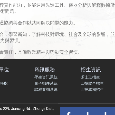
行實作能力，並能運用先進工具、儀器分析與解釋數據所
技術問題。
通協調與合作以共同解決問題的能力
。
台，學習新知，了解科技對環境、社會及全球的影響，並
能力與習慣。
會責任，具備敬業精神與勞動安全習慣。
單位
資訊服務
招生資訊
學生資訊系統
碩士班招生
務處
電子郵件系統
四技聯合招生
課程查詢系統
四技單獨招生
9, Jianxing Rd., Zhongli Dist.,