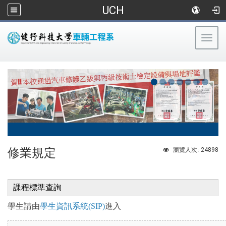
UCH
Togg
navig
:::
修業規定
24898
瀏覽人次:
課程標準查詢
學生請由
學生資訊系統(SIP)
進入