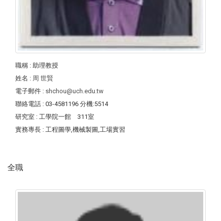
職稱
: 助理教授
姓名
:
周 世賢
電子郵件
:
shchou@uch.edu.tw
聯絡電話
: 03-4581196 分機:5514
研究室
: 工學院一館 311室
實務專長
: 工程圖學,機械製圖,工場實習
全職