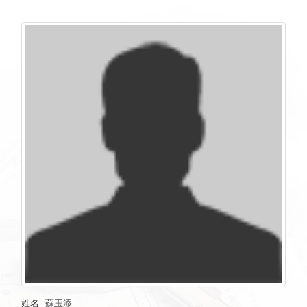
姓名
:
蘇玉添