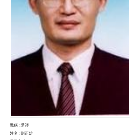
職稱
: 講師
姓名
:
劉正雄