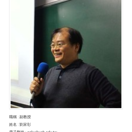
職稱
: 副教授
姓名
:
劉家彰