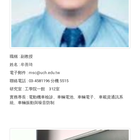
職稱
: 副教授
姓名
:
牟善琦
電子郵件
:
msc@uch.edu.tw
聯絡電話
: 03-4581196 分機:5515
研究室
: 工學院一館 312室
實務專長
: 電動機車檢診、車輛電池、車輛電子、 車載資通訊系
統、車輛振動與噪音防制