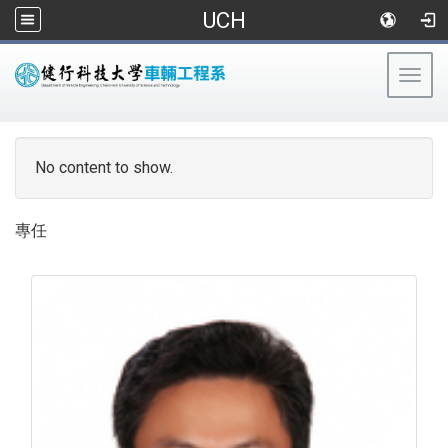
UCH
Togg
navig
:::
No content to show.
專任