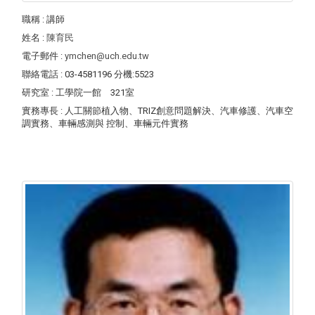
職稱
: 講師
姓名
:
陳育民
電子郵件
:
ymchen@uch.edu.tw
聯絡電話
: 03-4581196 分機:5523
研究室
: 工學院一館 321室
實務專長
: 人工關節植入物、TRIZ創意問題解決、汽車修護、汽車空
調實務、車輛感測與 控制、車輛元件實務