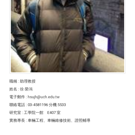
職稱
: 助理教授
姓名
:
徐 榮鴻
電子郵件
:
hsujh@uch.edu.tw
聯絡電話
: 03-4581196 分機:5533
研究室
: 工學院一館 E407 室
實務專長
: 車輛工程、車輛維修技術、證照輔導