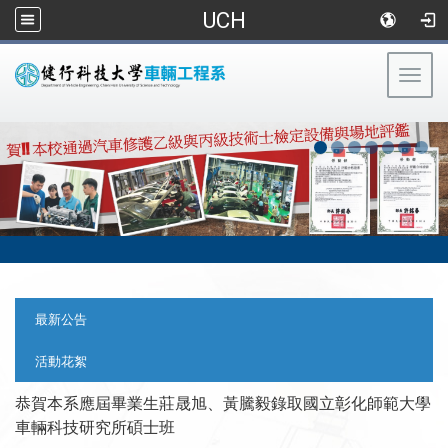
UCH
Togg
navig
:::
:::
最新公告
活動花絮
恭賀本系應屆畢業生莊晟旭、黃騰毅錄取國立彰化師範大學
車輛科技研究所碩士班