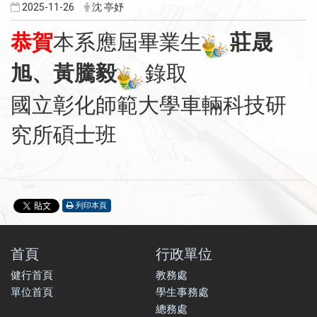
2025-11-26
沈 亭妤
恭賀
本系應屆畢業生
莊晟
旭、黃騰毅
錄取
國立彰化師範大學車輛科技研
究所碩士班
列印本頁
首頁
行政單位
健行首頁
教務處
單位首頁
學生事務處
總務處