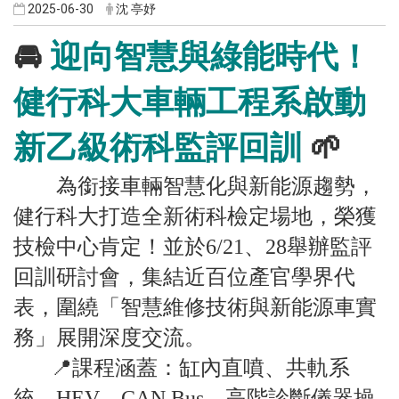
2025-06-30
沈 亭妤
🚘
迎向智慧與綠能時代！
健行科大車輛工程系啟動
新乙級術科監評回訓
🌱
為銜接車輛智慧化與新能源趨勢，
健行科大打造全新術科檢定場地，榮獲
技檢中心肯定！並於6/21、28舉辦監評
回訓研討會，集結近百位產官學界代
表，圍繞「智慧維修技術與新能源車實
務」展開深度交流。
📍課程涵蓋：缸內直噴、共軌系
統、HEV、CAN Bus、高階診斷儀器操