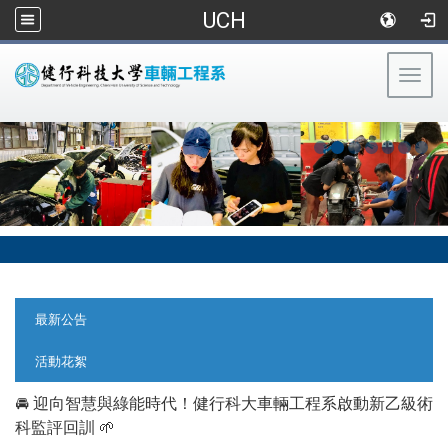
UCH
Togg
navig
:::
:::
最新公告
活動花絮
🚘 迎向智慧與綠能時代！健行科大車輛工程系啟動新乙級術
科監評回訓 🌱