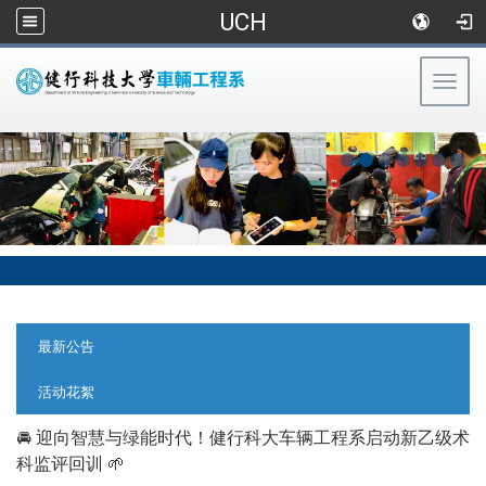
UCH
Togg
navig
:::
:::
最新公告
活动花絮
🚘 迎向智慧与绿能时代！健行科大车辆工程系启动新乙级术
科监评回训 🌱