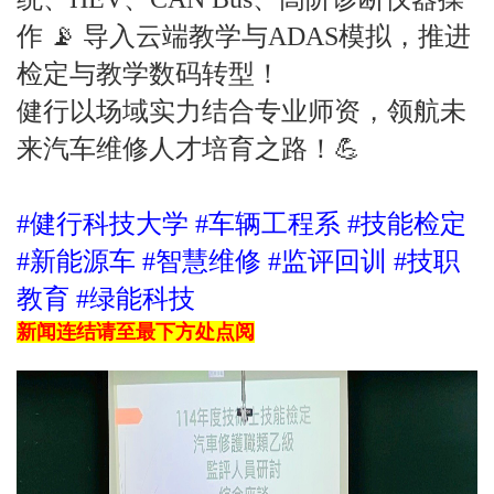
作 📡 导入云端教学与ADAS模拟，推进
检定与教学数码转型！
健行以场域实力结合专业师资，领航未
来汽车维修人才培育之路！💪
#健行科技大学 #车辆工程系 #技能检定
#新能源车 #智慧维修 #监评回训 #技职
教育 #绿能科技
新闻连结请至最下方处点阅