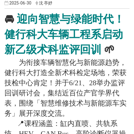
2025-06-30
沈 亭妤
🚘
迎向智慧与绿能时代！
健行科大车辆工程系启动
新乙级术科监评回训
🌱
为衔接车辆智慧化与新能源趋势，
健行科大打造全新术科检定场地，荣获
技检中心肯定！并于6/21、28举办监评
回训研讨会，集结近百位产官学界代
表，围绕「智慧维修技术与新能源车实
务」展开深度交流。
📍课程涵盖：缸内直喷、共轨系
统、HEV、CAN Bus、高阶诊断仪器操