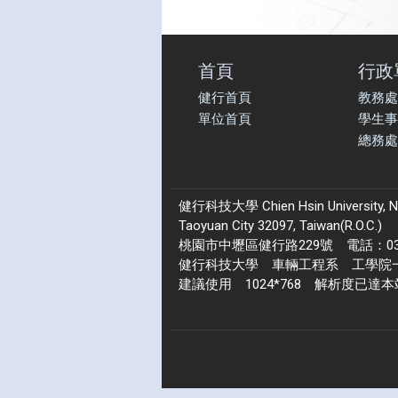
首頁
行政
健行首頁
教務處
單位首頁
學生事
總務處
健行科技大學 Chien Hsin University, No.22
Taoyuan City 32097, Taiwan(R.O.C.)
桃園市中壢區健行路229號 電話：03-4
健行科技大學 車輛工程系 工學院一館 2
建議使用 1024*768 解析度已達