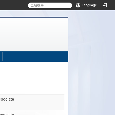
Language
:::
ssociate
ssociate