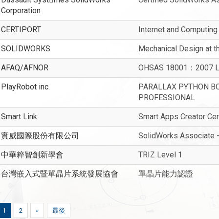
Corporation
CERTIPORT
Internet and Computing 
SOLIDWORKS
Mechanical Design at 
AFAQ/AFNOR
OHSAS 18001：2007 Le
PlayRobot inc.
PARALLAX PYTHON B
PROFESSIONAL
Smart Link
Smart Apps Creator Cert
實威國際股份有限公司
SolidWorks Associate 
中華粹智創新學會
TRIZ Level 1
台灣嵌入式暨單晶片系統發展協會
單晶片能力認證
1
2
»
最後