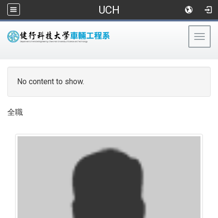
UCH
Togg
navig
:::
No content to show.
全職