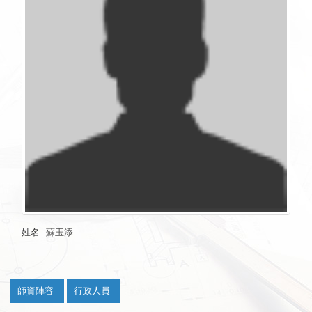
姓名
:
蘇玉添
:::
師資陣容
行政人員