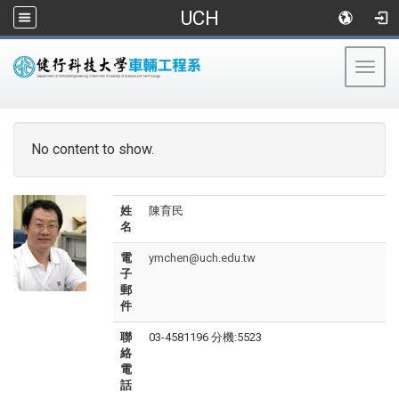
UCH
Togg
navig
:::
No content to show.
姓
陳育民
名
電
ymchen@uch.edu.tw
子
郵
件
聯
03-4581196 分機:5523
絡
電
話