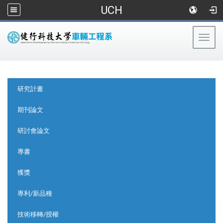
UCH
Togg
navig
:::
:::
研究計畫
期刊論文
研討會論文
專書
獲獎
專利/新品種
技術移轉/授權