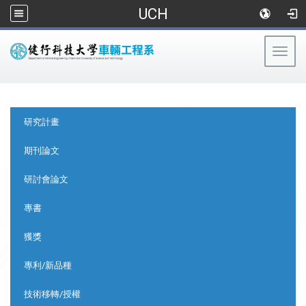
UCH
Togg
navig
:::
:::
研究計畫
期刊論文
研討會論文
專書
獲獎
專利/新品種
技術移轉/授權