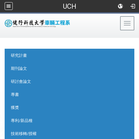
UCH
Togg
navig
:::
:::
研究計畫
期刊論文
研討會論文
專書
獲獎
專利/新品種
技術移轉/授權