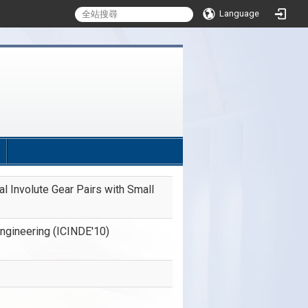
Language
:::
l Involute Gear Pairs with Small
Engineering (ICINDE'10)