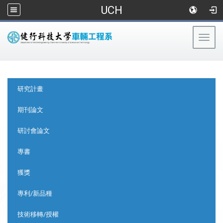
UCH
Togg
navig
:::
:::
研究計畫
期刊論文
研討會論文
專書
獲獎
專利/新品種
技術移轉/授權