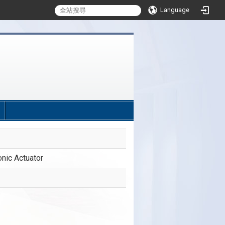
Language
:::
onic Actuator