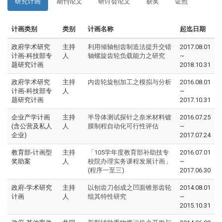
研究计画
期刊论文
研讨会论文
获奖
证照
计画类别
类别
计画名称
起迄日期
政府学术研究
主持
利用倾轴刨齿制造法提升交错
2017.08.01
计画-科技部专
人
轴螺旋齿轮负载能力之研究
~
题研究计画
2018.10.31
政府学术研究
主持
内齿轮旋刨加工之模拟与分析
2016.08.01
计画-科技部专
人
~
题研究计画
2017.10.31
企业产学计画
主持
半导体测试探针之奈米材料镀
2016.07.25
(含公营及私人
人
膜制程自动化可行性评估
~
企业)
2017.07.24
教育部-计画型
主持
「105学年度教育部补助技专
2016.07.01
奖助案
人
校院办理实务课程发展计画」
~
(程序一至三)
2017.06.30
政府-学术研究
主持
以刨齿刀创成之凹面锥形齿轮
2014.08.01
计画
人
组其特性研究
~
2015.10.31