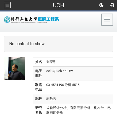
UCH
Togg
navig
:::
No content to show.
姓名
刘家彰
电子
ccliu@uch.edu.tw
邮件
联络
03-4581196 分机:5535
电话
职称
副教授
研究
齿轮设计分析、有限元素分析、机构学、电
专长
脑辅助分析