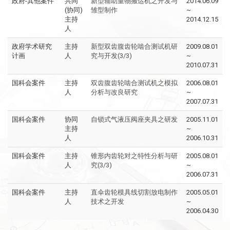
政府-其他案件
共同
新型辅助重物搬运机之开发与
2014.06.09
(协同)
雏型制作
~
主持
2014.12.15
人
政府学术研究
主持
新型双齿腹齿轮啮合测试机研
2009.08.01
计画
人
究与开发(3/3)
~
2010.07.31
国科会案件
主持
双齿腹齿轮啮合测试机之模拟
2006.08.01
人
分析与改良研究
~
2007.07.31
国科会案件
协同
自锁式气液压阀座夹具之研发
2005.11.01
主持
~
人
2006.10.31
国科会案件
主持
锥形内齿轮对之特性分析与研
2005.08.01
人
究(3/3)
~
2006.07.31
国科会案件
主持
直伞齿轮模具线切割放电制作
2005.05.01
人
技术之开发
~
2006.04.30