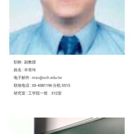
职称
: 副教授
姓名
:
牟善琦
电子邮件
:
msc@uch.edu.tw
联络电话
: 03-4581196 分机:5515
研究室
: 工学院一馆 312室