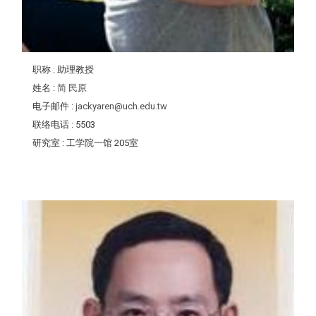
职称
: 助理教授
姓名
:
简 民原
电子邮件
:
jackyaren@uch.edu.tw
联络电话
: 5503
研究室
: 工学院一馆 205室