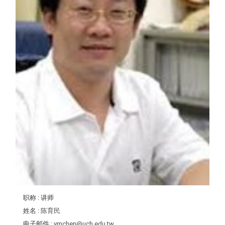
职称
: 讲师
姓名
:
陈育民
电子邮件
:
ymchen@uch.edu.tw