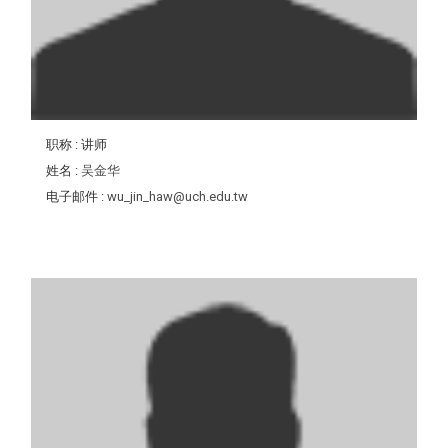
职称
: 讲师
姓名
:
吴金华
电子邮件
:
wu_jin_haw@uch.edu.tw