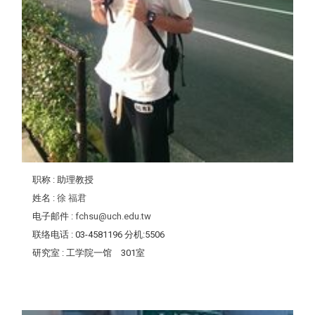
职称
: 助理教授
姓名
:
徐 福君
电子邮件
:
fchsu@uch.edu.tw
联络电话
: 03-4581196 分机:5506
研究室
: 工学院一馆 301室