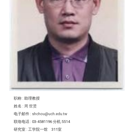
职称
: 助理教授
姓名
:
周 世贤
电子邮件
:
shchou@uch.edu.tw
联络电话
: 03-4581196 分机:5514
研究室
: 工学院一馆 311室