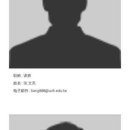
职称
: 讲师
姓名
:
张 文亮
电子邮件
:
liang888@uch.edu.tw