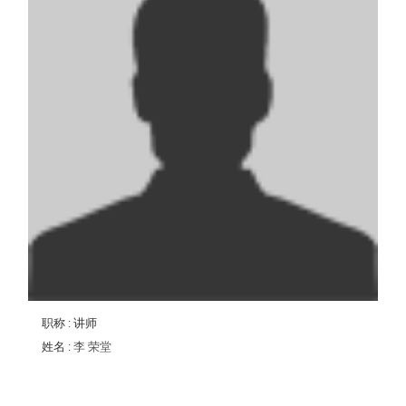
职称
: 讲师
姓名
:
李 荣堂