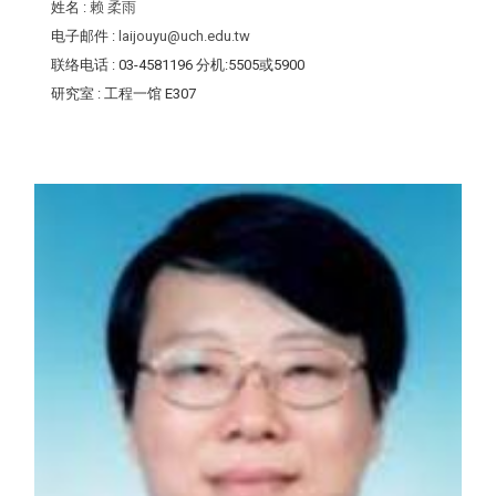
姓名
:
赖 柔雨
电子邮件
:
laijouyu@uch.edu.tw
联络电话
: 03-4581196 分机:5505或5900
研究室
: 工程一馆 E307