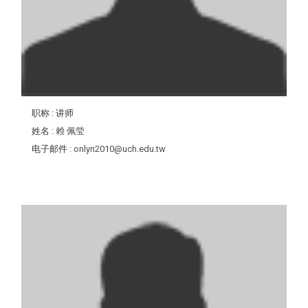
职称
: 讲师
姓名
:
赖 佩莹
电子邮件
:
onlyn2010@uch.edu.tw