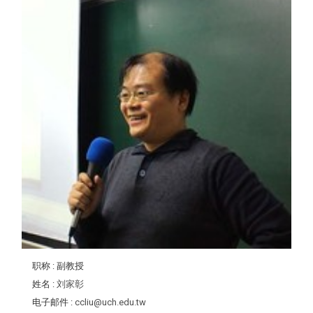
职称
: 副教授
姓名
:
刘家彰
电子邮件
:
ccliu@uch.edu.tw