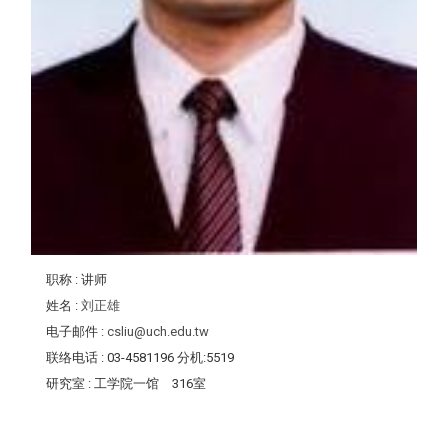
职称
: 讲师
姓名
:
刘正雄
电子邮件
:
csliu@uch.edu.tw
联络电话
: 03-4581196 分机:5519
研究室
: 工学院一馆 316室