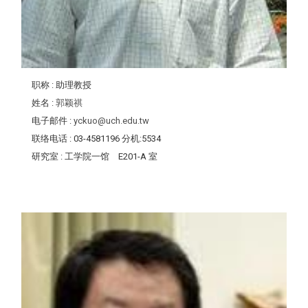
职称
: 助理教授
姓名
:
郭颖祺
电子邮件
:
yckuo@uch.edu.tw
联络电话
: 03-4581196 分机:5534
研究室
: 工学院一馆 E201-A 室