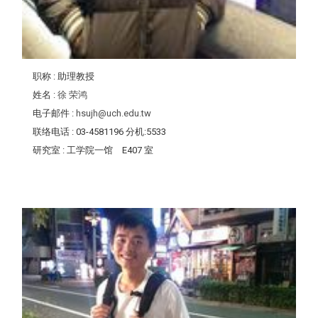
职称
: 助理教授
姓名
:
徐 荣鸿
电子邮件
:
hsujh@uch.edu.tw
联络电话
: 03-4581196 分机:5533
研究室
: 工学院一馆 E407 室