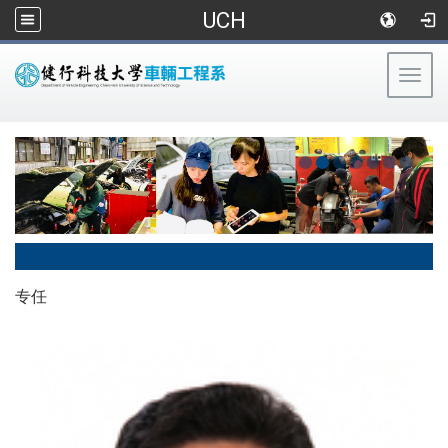
UCH
Togg
navig
:::
专任