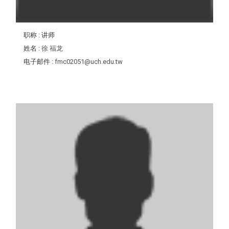
职称
: 讲师
姓名
:
徐 福龙
电子邮件
:
fmc02051@uch.edu.tw