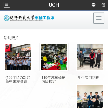
UCH
Togg
navig
:::
活动照片
(109.11.17)新兴
110年汽车修护
学生实习访视
高中来校参访
丙级检定