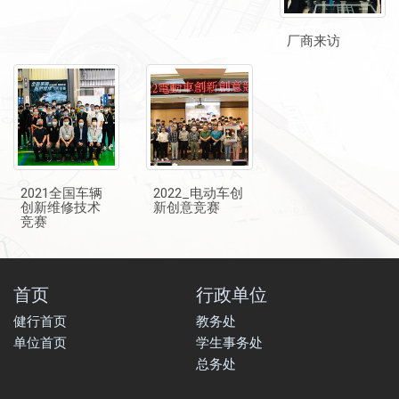
厂商来访
2021全国车辆
2022_电动车创
创新维修技术
新创意竞赛
竞赛
首页
行政单位
健行首页
教务处
单位首页
学生事务处
总务处