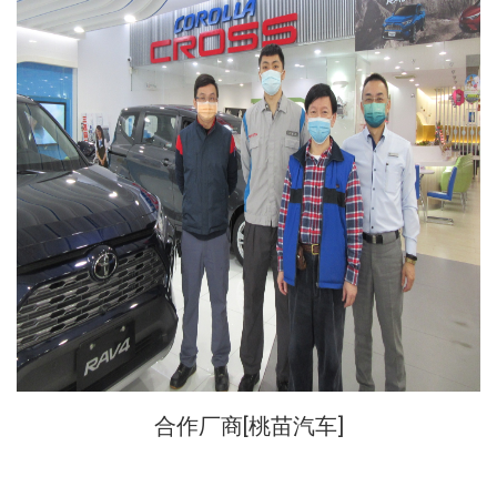
合作厂商[
桃苗汽车
]