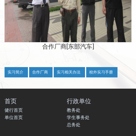
合作厂商[
]
东部汽车
:::
实习简介
合作厂商
实习相关办法
校外实习手册
首页
行政单位
健行首页
教务处
单位首页
学生事务处
总务处