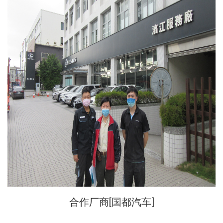
合作厂商[
]
国都汽车