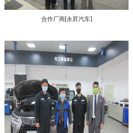
合作厂商[
永昇汽车
]