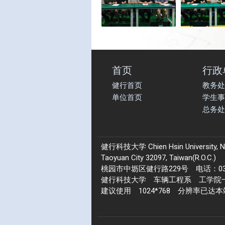
首页
行政
健行首页
教务处
单位首页
学生事
总务处
健行科技大学 Chien Hsin University, No.22
Taoyuan City 32097, Taiwan(R.O.C.)
桃园市中坜区健行路229号 电话：03-4
健行科技大学 车辆工程系 工学院一馆 2
建议使用 1024*768 分辨率已达