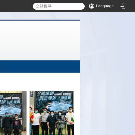
Language
:::