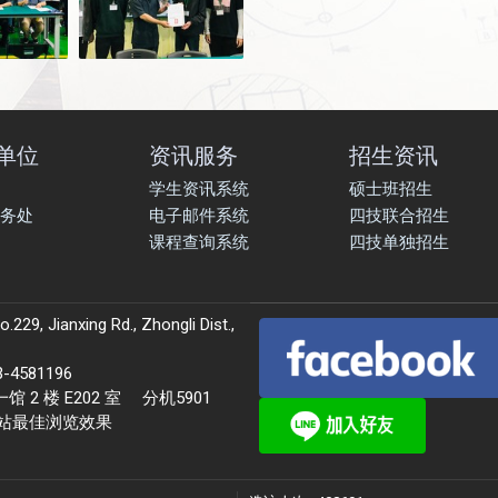
单位
资讯服务
招生资讯
学生资讯系统
硕士班招生
务处
电子邮件系统
四技联合招生
课程查询系统
四技单独招生
9, Jianxing Rd., Zhongli Dist.,
581196
 楼 E202 室 分机5901
本站最佳浏览效果