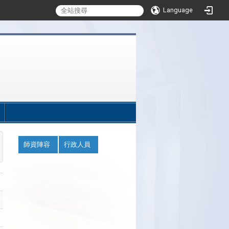
Language
:::
:::
師資陣容
行政人員