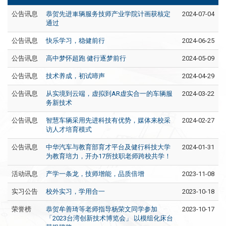
公告讯息
恭贺先进車辆服务技师产业学院计画获核定
2024-07-04
通过
公告讯息
快乐学习，稳健前行
2024-06-25
公告讯息
高中梦怀超跑 健行逐梦前行
2024-05-09
公告讯息
技术养成，初试啼声
2024-04-29
公告讯息
从实境到云端，虚拟到AR虚实合一的车辆服
2024-03-22
务新技术
公告讯息
智慧车辆采用先进科技有优势，媒体来校采
2024-02-27
访人才培育模式
公告讯息
中华汽车与教育部育才平台及健行科技大学
2024-01-31
为教育培力，开办17所技职老师跨校共学！
活动讯息
产学一条龙，技师增能，品质倍增
2023-11-08
实习公告
校外实习，学用合一
2023-10-18
荣誉榜
恭贺牟善琦等老师指导杨荣文同学参加
2023-10-17
「2023台湾创新技术博览会」 以模组化床台