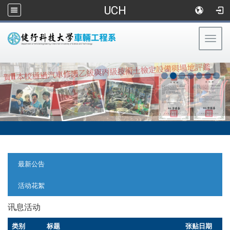
UCH
Togg
navig
:::
:::
最新公告
活动花絮
讯息活动
类别
标题
张贴日期