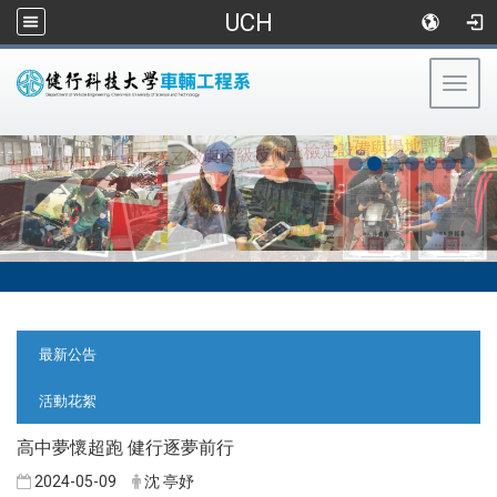
UCH
Togg
navig
:::
:::
最新公告
活動花絮
高中夢懷超跑 健行逐夢前行
2024-05-09
沈 亭妤