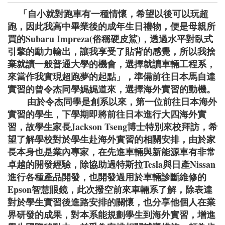
「自小就對跑車有一種情懷，希望以後可以玩超
跑，因此我高中畢業後的成年生日禮物，便是母親所
買的Subaru Impreza(俗稱硬皮鯊)，透過水平對臥式
引擎的動力輸出，讓我享受了貼背的感覺，所以我捨
棄就讀一般普通大學的機會，選擇就讀車輛工程系，
來當作我實現超跑夢的起點」，準備前往日本馬自達
實習的曾令杰同學娓娓道來，選擇海外實習的動機。
由於令杰同學是創系以來，第一位前往日本海外
實習的學生，下學期即將前往日本進行大四海外實
習，故學生家長Jackson Tseng博士特別來校拜訪，希
望了解學校對於學生赴海外實習的相關安排，由於家
長本身也是業內專家，在先進車輛與新能源車有非常
卓越的開發經驗，除協助過特斯拉Tesla與日產Nissan
進行各種產品開發，也開發過用於車輛診斷維修的
Epson智慧眼鏡，此次撥空前來車輛系了解，除表達
對於學生實習後進路安排的關懷，也分享他個人在業
界研發的成果，對本系能規劃學生到海外實習，增進