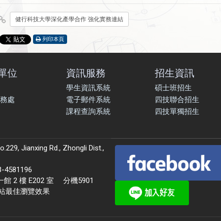
健行科技大學深化產學合作 強化實務連結
列印本頁
單位
資訊服務
招生資訊
學生資訊系統
碩士班招生
務處
電子郵件系統
四技聯合招生
課程查詢系統
四技單獨招生
9, Jianxing Rd., Zhongli Dist.,
581196
 樓 E202 室 分機5901
本站最佳瀏覽效果