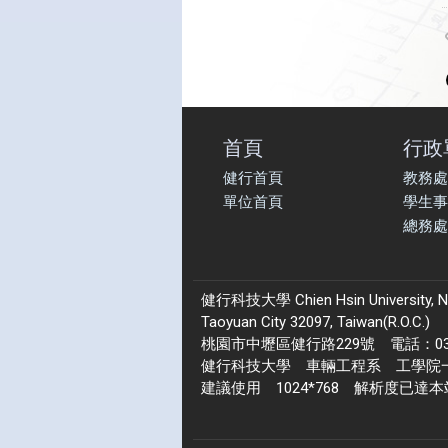
首頁
行政
健行首頁
教務處
單位首頁
學生事
總務處
健行科技大學 Chien Hsin University, No.22
Taoyuan City 32097, Taiwan(R.O.C.)
桃園市中壢區健行路229號 電話：03-4
健行科技大學 車輛工程系 工學院一館 2
建議使用 1024*768 解析度已達