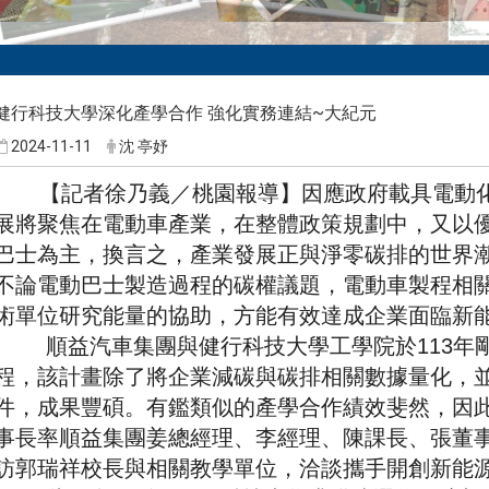
健行科技大學深化產學合作 強化實務連結~大紀元
2024-11-11
沈 亭妤
【記者徐乃義／桃園報導】
因應政府載具電動
展將聚焦在電動車產業，在整體政策規劃中，又以
巴士為主，換言之，產業發展正與淨零碳排的世界
不論電動巴士製造過程的碳權議題，電動車製程相
術單位研究能量的協助，方能有效達成企業面臨新
順益汽車集團與健行科技大學工學院於113年剛
程，該計畫除了將企業減碳與碳排相關數據量化，
件，成果豐碩。有鑑類似的產學合作績效斐然，因此
事長率順益集團姜總經理、李經理、陳課長、張董
訪郭瑞祥校長與相關教學單位，洽談攜手開創新能