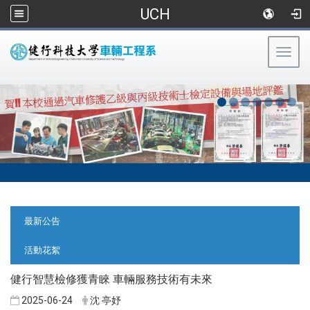
UCH
Togg
navig
:::
:::
最新公告
活動花絮
健行智慧檢修獲青睞 車輛服務技術有未來
2025-06-24
沈 亭妤