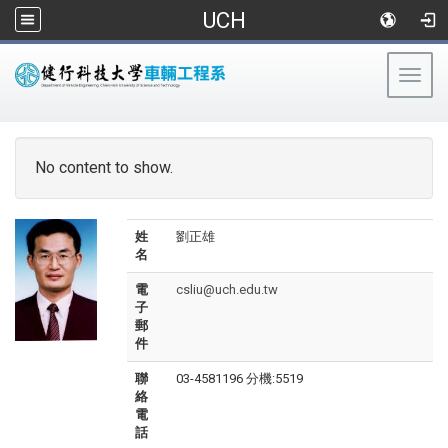
UCH
Togg
navig
:::
No content to show.
姓
劉正雄
名
電
csliu@uch.edu.tw
子
郵
件
聯
03-4581196 分機:5519
絡
電
話