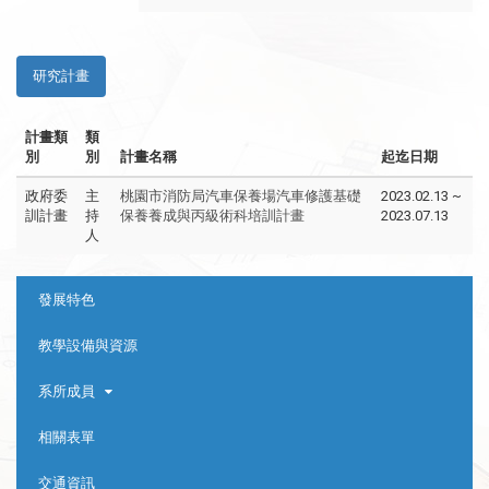
研究計畫
計畫類
類
別
別
計畫名稱
起迄日期
政府委
主
桃園市消防局汽車保養場汽車修護基礎
2023.02.13 ~
訓計畫
持
保養養成與丙級術科培訓計畫
2023.07.13
人
:::
發展特色
教學設備與資源
系所成員
相關表單
交通資訊