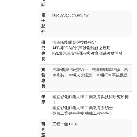
話
電
laijouyu@uch.edu.tw
子
郵
件
研
汽車職能開發與技能檢定
究
APP與RDS於汽車診斷維修之應用
專
PBL於汽車實務課程與教育訓練教材開發
長
實
汽車修護甲級技術士、機器腳踏車維修、汽
務
車塗裝、車輛火災鑑定、車輛行車事故鑑定
專
長
學
國立彰化師範大學 工業教育與技術研究所博
歷
士
國立彰化師範大學 工業教育系碩士
亞東工業專科學校 機械工程科學士
研
工程一館 E307
究
室