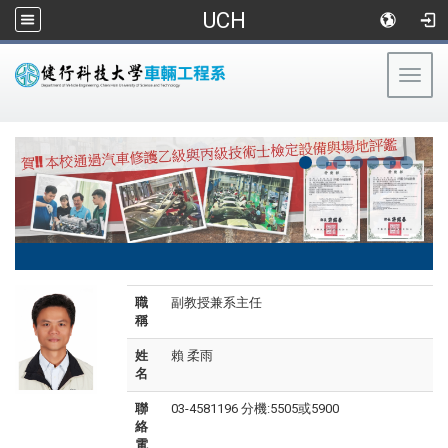
UCH
Togg
navig
:::
職
副教授兼系主任
稱
姓
賴 柔雨
名
聯
03-4581196 分機:5505或5900
絡
電