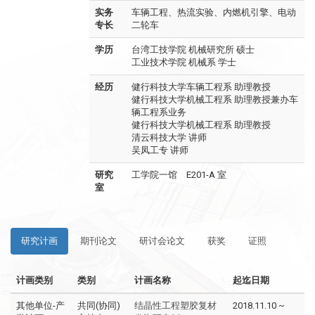
实务
车辆工程、热流实验、内燃机引擎、电动
专长
二轮车
学历
台湾工技学院 机械研究所 硕士
工业技术学院 机械系 学士
经历
健行科技大学车辆工程系 助理教授
健行科技大学机械工程系 助理教授兼办车
辆工程系业务
健行科技大学机械工程系 助理教授
清云科技大学 讲师
吴凤工专 讲师
研究
工学院一馆 E201-A 室
室
研究计画
期刊论文
研讨会论文
获奖
证照
计画类别
类别
计画名称
起迄日期
其他单位-产
共同(协同)
结晶性工程塑胶复材
2018.11.10 ~