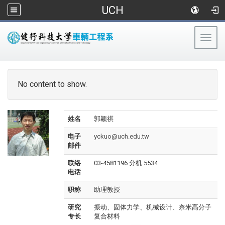
UCH
Togg
navig
:::
No content to show.
姓名
郭颖祺
电子
yckuo@uch.edu.tw
邮件
联络
03-4581196 分机:5534
电话
职称
助理教授
研究
振动、固体力学、机械设计、奈米高分子
专长
复合材料