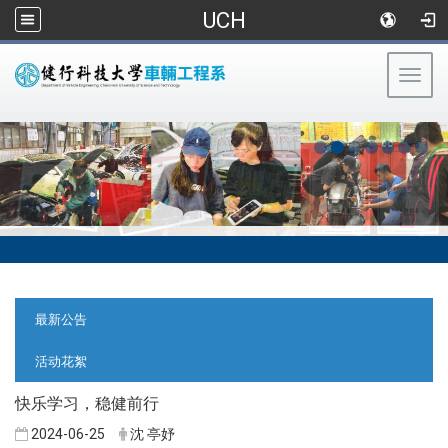
UCH
Togg
navig
:::
:::
最新公告
活动花絮
快乐学习，稳健前行
2024-06-25
沈 亭妤