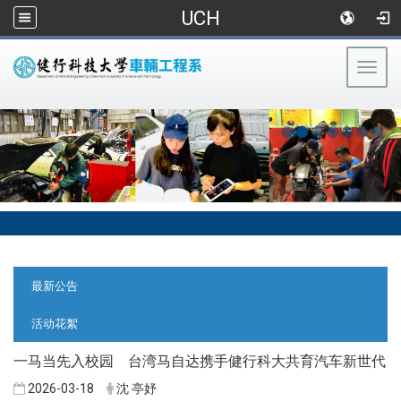
UCH
Togg
navig
:::
:::
最新公告
活动花絮
一马当先入校园 台湾马自达携手健行科大共育汽车新世代
2026-03-18
沈 亭妤