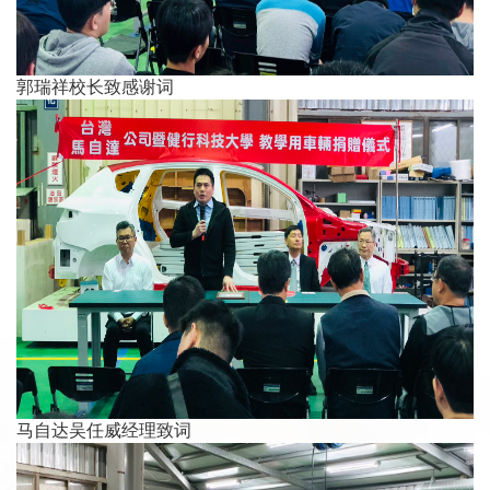
郭瑞祥校长致感谢词
马自达吴任威经理致词