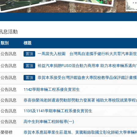
訊息活動
類別
標題
公告訊息
一馬當先入校園 台灣馬自達攜手健行科大共育汽車新
置頂
公告訊息
裕益汽車捐贈FUSO混合動力商用車 助力本校車輛系邁
置頂
公告訊息
恭賀本系接受台灣評鑑協會大專院校教學品保評鑑計畫
置頂
公告訊息
1142學期車輛工程系優良實習生
公告訊息
恭喜徐榮鴻老師通過勞動部勞動力發展署 補助大專校院就業學程
公告訊息
1135及1141學期車輛工程系優良實習生
公告訊息
高中生到車輛工程師報導(一)
榮譽榜
恭賀本系應屆畢業生莊晟旭、黃騰毅錄取國立彰化師範大學車輛