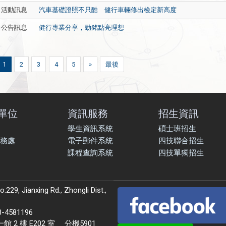
活動訊息
汽車基礎證照不只酷 健行車輛修出檢定新高度
公告訊息
健行專業分享，勁銘點亮理想
1
2
3
4
5
»
最後
單位
資訊服務
招生資訊
學生資訊系統
碩士班招生
務處
電子郵件系統
四技聯合招生
課程查詢系統
四技單獨招生
9, Jianxing Rd., Zhongli Dist.,
581196
 樓 E202 室 分機5901