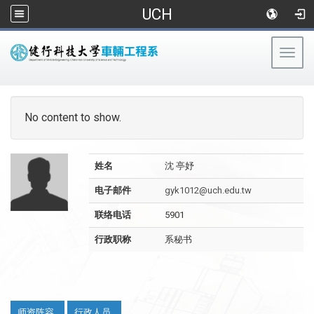
UCH
Togg
navig
:::
No content to show.
姓名
沈 亭妤
电子邮件
gyk1012@uch.edu.tw
联络电话
5901
行政职称
系秘书
:::
师资阵容
行政人员