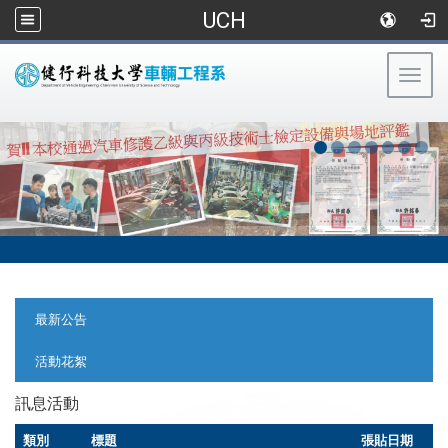
UCH
Togg
navig
:::
:::
最新公告
活動花絮
訊息活動
類別
標題
張貼日期