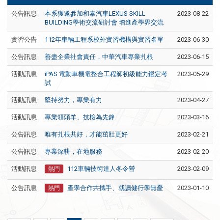
公告訊息
本系獲邀參加和泰汽車LEXUS SKILL
2023-08-22
BUILDING學術交流研討會 增進產學界交流
實習公告
112年車輛工程系校外實習機構與實習名單
2023-06-30
公告訊息
善盡企業社會責任，中華汽車專業扎根
2023-06-15
活動訊息
iPAS 電動車機電整合工程師初級能力鑑定考
2023-05-29
試
活動訊息
堅持努力，專業有力
2023-04-27
活動訊息
專業領頭羊、技檢為先鋒
2023-03-16
公告訊息
唯有扎根共好，才能茁壯更好
2023-02-21
公告訊息
專業深耕，在地服務
2023-02-20
活動訊息
112車輛技術達人冬令營
2023-02-09
熱門
公告訊息
產學合作共攜手、就讀健行學無憂
2023-01-10
熱門