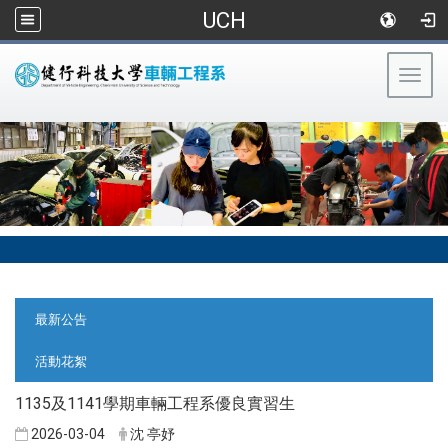
UCH
Togg
navig
:::
:::
最新公告
活動花絮
1135及1141學期車輛工程系優良實習生
2026-03-04
沈 亭妤